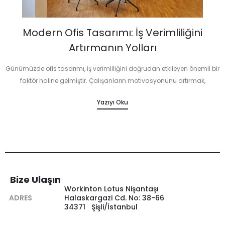
Modern Ofis Tasarımı: İş Verimliliğini
Artırmanın Yolları
Günümüzde ofis tasarımı, iş verimliliğini doğrudan etkileyen önemli bir
faktör haline gelmiştir. Çalışanların motivasyonunu artırmak,
konsantrasyonlarını sağlamak ve genel olarak iş performansını
Yazıyı Oku
iyileştirmek için modern ofis tasarımı büyük rol oynar.…
Bize Ulaşın
Workinton Lotus Nişantaşı
ADRES
Halaskargazi Cd. No: 38-66
34371 Şişli/İstanbul