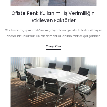
Ofiste Renk Kullanımı: İş Verimliliğini
Etkileyen Faktörler
Ofis tasarımı, iş verimliliğini ve çalışanların genel ruh halini etkileyen
önemli bir unsurdur. Bu tasarımda kullanılan renkler, çalışanların
motivasyonunu, yaratıcılığını ve konsantrasyonunu doğrudan
Yazıyı Oku
etkileyebilir. Peki, ofiste doğru renk kullanımı nasıl…