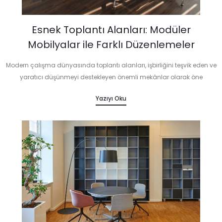
Esnek Toplantı Alanları: Modüler
Mobilyalar ile Farklı Düzenlemeler
Modern çalışma dünyasında toplantı alanları, işbirliğini teşvik eden ve
yaratıcı düşünmeyi destekleyen önemli mekânlar olarak öne
çıkmaktadır. Esnek toplantı alanları, farklı ihtiyaçlara ve etkinliklere
Yazıyı Oku
göre kolayca yeniden düzenlenebilmesi sayesinde bu…