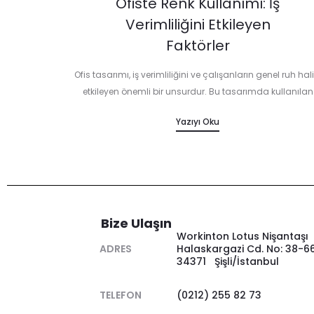
Ofiste Renk Kullanımı: İş
Verimliliğini Etkileyen
Faktörler
Ofis tasarımı, iş verimliliğini ve çalışanların genel ruh hali
etkileyen önemli bir unsurdur. Bu tasarımda kullanılan
renkler, çalışanların motivasyonunu, yaratıcılığını ve
Yazıyı Oku
konsantrasyonunu doğrudan etkileyebilir. Peki, ofiste do
renk kullanımı nasıl…
Bize Ulaşın
Workinton Lotus Nişantaşı
ADRES
Halaskargazi Cd. No: 38-6
34371 Şişli/İstanbul
TELEFON
(0212) 255 82 73