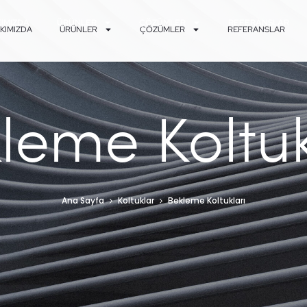
IMIZDA
ÜRÜNLER
ÇÖZÜMLER
REFERANSLAR
KIMIZDA
ÜRÜNLER
ÇÖZÜMLER
REFERANSLAR
leme Koltuk
Ana Sayfa
Koltuklar
Bekleme Koltukları