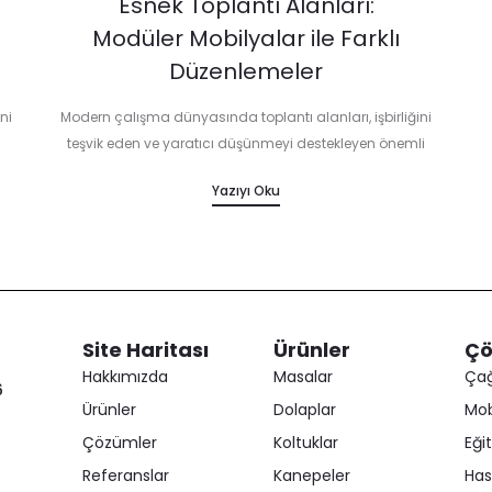
Esnek Toplantı Alanları:
Modüler Mobilyalar ile Farklı
Düzenlemeler
ni
Modern çalışma dünyasında toplantı alanları, işbirliğini
m
teşvik eden ve yaratıcı düşünmeyi destekleyen önemli
mekânlar olarak öne çıkmaktadır. Esnek toplantı alanları,
Yazıyı Oku
ğru
farklı ihtiyaçlara ve etkinliklere göre kolayca yeniden
düzenlenebilmesi sayesinde bu…
Site Haritası
Ürünler
Çö
Hakkımızda
Masalar
Çağ
6
Ürünler
Dolaplar
Mob
Çözümler
Koltuklar
Eği
Referanslar
Kanepeler
Has