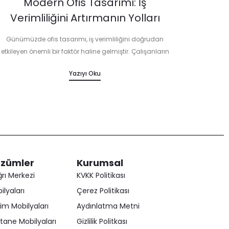
Modern Ofis Tasarımı: İş
Verimliliğini Artırmanın Yolları
Günümüzde ofis tasarımı, iş verimliliğini doğrudan
etkileyen önemli bir faktör haline gelmiştir. Çalışanların
otivasyonunu artırmak, konsantrasyonlarını sağlamak
Yazıyı Oku
ve genel olarak iş performansını iyileştirmek için modern
ofis tasarımı büyük rol oynar.…
zümler
Kurumsal
rı Merkezi
KVKK Politikası
ilyaları
Çerez Politikası
tim Mobilyaları
Aydınlatma Metni
tane Mobilyaları
Gizlilik Politkası