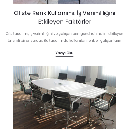
Ofiste Renk Kullanımı: İş Verimliliğini
Etkileyen Faktörler
Ofis tasarımı, iş verimliliğini ve çalışanların genel ruh halini etkileyen
önemli bir unsurdur. Bu tasarımda kullanılan renkler, çalışanların
motivasyonunu, yaratıcılığını ve konsantrasyonunu doğrudan
Yazıyı Oku
etkileyebilir. Peki, ofiste doğru renk kullanımı nasıl…