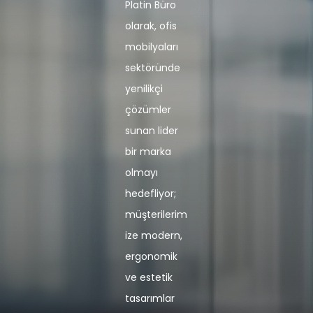
Platin Büro
olarak, ofis
mobilyaları
sektöründe
yenilikçi
çözümler
sunan lider
bir marka
olmayı
hedefliyor;
müşterilerim
ize modern,
ergonomik
ve estetik
tasarımlar