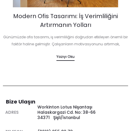
Modern Ofis Tasarımı: İş Verimliliğini
Artırmanın Yolları
Günümüzde ofis tasarımı, iş verimliliğini doğrudan etkileyen önemli bir
faktör haline gelmiştir. Çalışanların motivasyonunu artırmak,
konsantrasyonlarını sağlamak ve genel olarak iş performansını
Yazıyı Oku
iyileştirmek için modern ofis tasarımı büyük rol oynar.…
Bize Ulaşın
Workinton Lotus Nişantaşı
ADRES
Halaskargazi Cd. No: 38-66
34371 Şişli/İstanbul