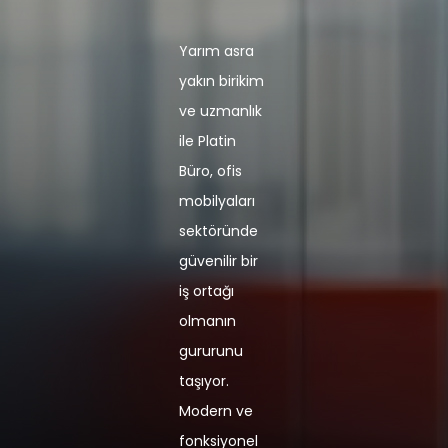
Yarım asra
yakın birikim
ve uzmanlık
ile Platin
Büro, ofis
mobilyaları
sektöründe
güvenilir bir
iş ortağı
olmanın
gururunu
taşıyor.
Modern ve
fonksiyonel