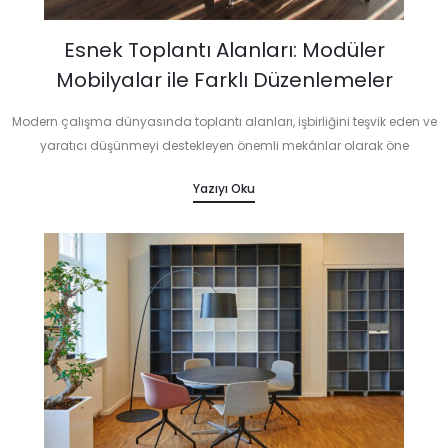
Esnek Toplantı Alanları: Modüler
Mobilyalar ile Farklı Düzenlemeler
Modern çalışma dünyasında toplantı alanları, işbirliğini teşvik eden ve
yaratıcı düşünmeyi destekleyen önemli mekânlar olarak öne
çıkmaktadır. Esnek toplantı alanları, farklı ihtiyaçlara ve etkinliklere
Yazıyı Oku
göre kolayca yeniden düzenlenebilmesi sayesinde bu…