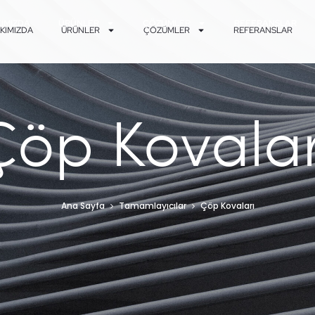
IMIZDA
ÜRÜNLER
ÇÖZÜMLER
REFERANSLAR
KIMIZDA
ÜRÜNLER
ÇÖZÜMLER
REFERANSLAR
Çöp Kovalar
Ana Sayfa
Tamamlayıcılar
Çöp Kovaları