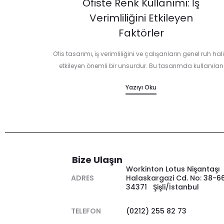
Ofiste Renk Kullanımı: İş
Verimliliğini Etkileyen
Faktörler
Ofis tasarımı, iş verimliliğini ve çalışanların genel ruh hali
etkileyen önemli bir unsurdur. Bu tasarımda kullanılan
renkler, çalışanların motivasyonunu, yaratıcılığını ve
Yazıyı Oku
konsantrasyonunu doğrudan etkileyebilir. Peki, ofiste do
renk kullanımı nasıl…
Bize Ulaşın
Workinton Lotus Nişantaşı
ADRES
Halaskargazi Cd. No: 38-6
34371 Şişli/İstanbul
TELEFON
(0212) 255 82 73